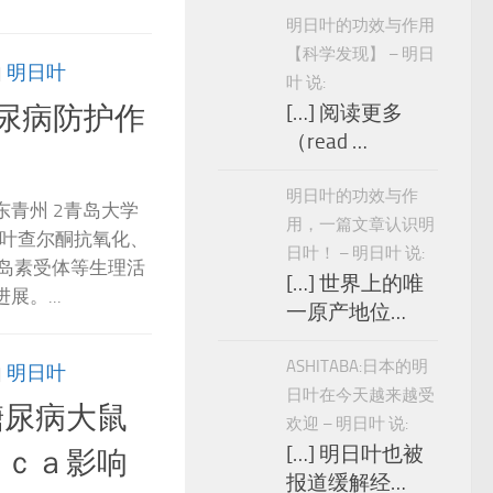
明日叶的功效与作用
【科学发现】 – 明日
由
明日叶
叶 说:
尿病防护作
[…] 阅读更多
（read …
明日叶的功效与作
东青州 2青岛大学
用，一篇文章认识明
日叶查尔酮抗氧化、
日叶！ – 明日叶 说:
岛素受体等生理活
[…] 世界上的唯
。...
一原产地位…
ASHITABA:日本的明
由
明日叶
日叶在今天越来越受
糖尿病大鼠
欢迎 – 明日叶 说:
[…] 明日叶也被
－ｃａ影响
报道缓解经…