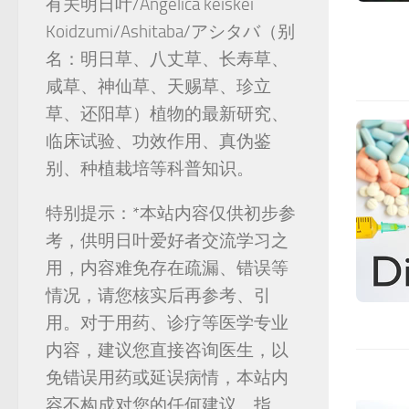
有关明日叶/Angelica keiskei
Koidzumi/Ashitaba/アシタバ（别
名：明日草、八丈草、长寿草、
咸草、神仙草、天赐草、珍立
草、还阳草）植物的最新研究、
临床试验、功效作用、真伪鉴
别、种植栽培等科普知识。
特别提示：*本站内容仅供初步参
考，供明日叶爱好者交流学习之
用，内容难免存在疏漏、错误等
情况，请您核实后再参考、引
用。对于用药、诊疗等医学专业
内容，建议您直接咨询医生，以
免错误用药或延误病情，本站内
容不构成对您的任何建议、指