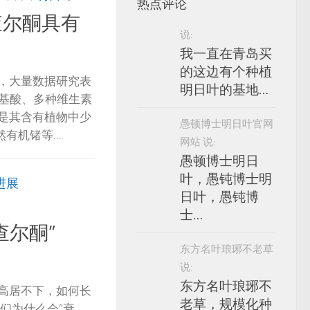
热点评论
查尔酮具有
说:
我一直在青岛买
的这边有个种植
，大量数据研究表
明日叶的基地…
种氨基酸、多种维生素
是其含有植物中少
愚顿博士明日叶官网
有机锗等...
网站 说:
愚顿博士明日
叶，愚钝博士明
进展
日叶，愚钝博
士…
查尔酮”
东方名叶琅琊不老草
说:
东方名叶琅琊不
高居不下，如何长
老草，规模化种
们为什么会“衰