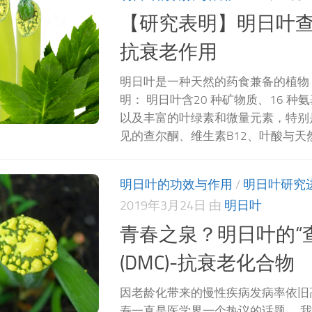
【研究表明】明日叶
抗衰老作用
明日叶是一种天然的药食兼备的植物
明： 明日叶含20 种矿物质、16 
以及丰富的叶绿素和微量元素，特别
见的查尔酮、维生素B12、叶酸与天然
明日叶的功效与作用
/
明日叶研究
2019年3月24日
由
明日叶
青春之泉？明日叶的“
(DMC)-抗衰老化合物
因老龄化带来的慢性疾病发病率依旧
寿一直是医学界一个热议的话题。 我