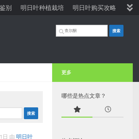
鉴别
明日叶种植栽培
明日叶购买攻略
明日叶维生素B12
搜
索：
更多
哪些是热点文章？
11日
由
明日叶