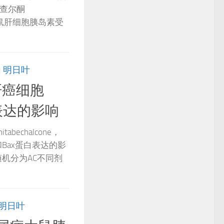
叶查尔酮
尿病大鼠肝细胞胰岛素受
由
明日叶
肝癌细胞
白表达的影响
bechalcone，
3和Bax蛋白表达的影
随机分为AC不同剂
明日叶