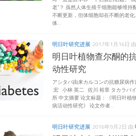
老”？ 虽然人体生殖干细胞能够维持
不断更新，但体细胞却在不断的老化
体...
明日叶研究进展
2017年1月16日
明日叶植物查尔酮的
动性研究
アシタバ由来カルコンの抗糖尿病作用
·宏 小林·英二 佐川·裕章 タカラバ
所 中文摘要 论文标题：《明日叶植
病活动性研究》 论文作者...
明日叶研究进展
2016年9月2日
由