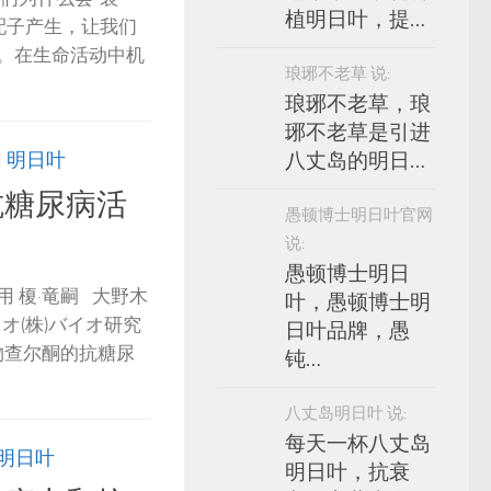
植明日叶，提…
配子产生，让我们
。在生命活动中机
琅琊不老草 说:
琅琊不老草，琅
琊不老草是引进
由
明日叶
八丈岛的明日…
抗糖尿病活
愚顿博士明日叶官网
说:
愚顿博士明日
 榎·竜嗣 大野木
叶，愚顿博士明
イオ(株)バイオ研究
日叶品牌，愚
物查尔酮的抗糖尿
钝…
八丈岛明日叶 说:
每天一杯八丈岛
明日叶
明日叶，抗衰