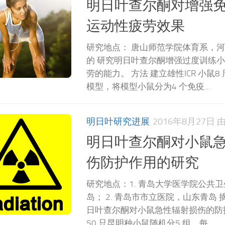
明日叶查尔酮对增强
运动性疲劳效果
研究地点： 唐山师范学院体育系，河
的 研究明日叶查尔酮增强过度训练
劳的能力。 方法 建立雄性ICR 小鼠
模型，将模型小鼠分为4 个免疫...
明日叶研究进展
2016年8月27日
明日叶查尔酮对小鼠
伤防护作用的研究
研究地点：1. 青岛大学医学院公共
岛； 2. 青岛市市立医院，山东青岛 
日叶查尔酮对小鼠急性辐射损伤的防护
50 只昆明种小鼠随机分5 组，每...