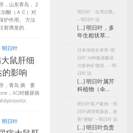
所，山东青岛，２
明日叶「台湾记载」
查尔酮（ＡＣ）对
– 明日叶 说:
保护作用。 方法
[…] 明日叶，多
射诱发的...
年生粗状草…
由
明日叶
日本传统长寿草-明
日叶,16种氨基酸及
病大鼠肝细
20多种矿物质… – 明
表达的影响
日叶 说:
[…] 明日叶属芹
所，青岛 摘 要
科植物（伞…
cone，AC)对糖尿病
nositol...
明日叶客户案例：明
日叶调理胃肠道，改
善“便秘” – 明日叶 说:
由
明日叶
[…] 明日叶负责