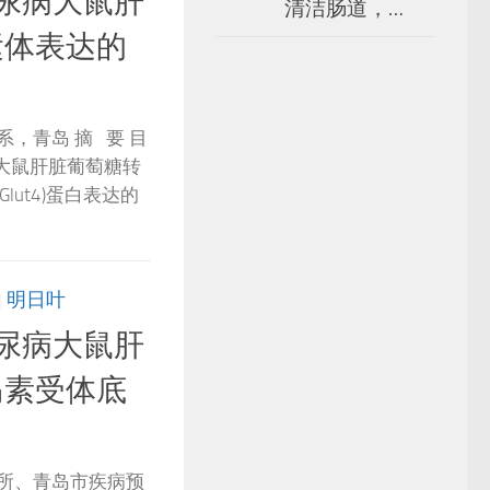
尿病大鼠肝
清洁肠道，…
运体表达的
，青岛 摘 要 目
大鼠肝脏葡萄糖转
Glut4)蛋白表达的
由
明日叶
尿病大鼠肝
岛素受体底
所、青岛市疾病预