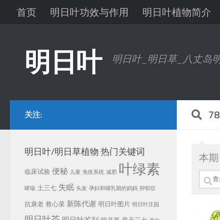
首页
明日叶功效与作用
明日叶植物简介
跳至内容
明日叶问答
明日叶研究进展
明日叶图片
明日叶
明日叶_明日草_八丈岛
7
关注:
明日叶/明日草植物 热门关键词
本期 
叶绿素
便秘
临床试验
儿童
免疫系统
减肥
搜
失眠
土三七
哮喘
头发
孕妇和哺乳期的妈妈
抑郁症
索：
新陈代谢
抗衰老
救心菜
明日叶图片
明日叶庄园
明日叶茶