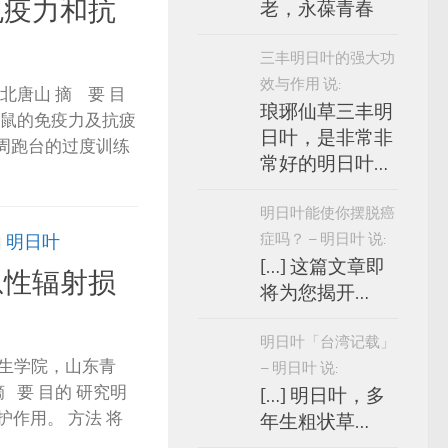
免疫力和抗
老，永葆青春
三丰明日叶的强大功
效与作用 说:
北唐山 摘 要 目
琅琊仙草三丰明
小鼠的免疫力及抗疲
日叶，是非常非
8 周跑台的过度训练
常好的明日叶…
明日叶能使你摆脱癌
症吗？ – 明日叶 说:
由
明日叶
[…] 这篇文章即
急性辐射损
将为您揭开…
明日叶「台湾记载」
卫生学院，山东青
– 明日叶 说:
摘 要 目的 研究明
[…] 明日叶，多
作用。 方法 将
年生粗状草…