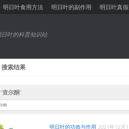
明日叶食用方法
明日叶的副作用
明日叶真假
八丈岛明日叶
明日叶有机锗
明日叶查尔酮
明日叶的科普知识站
8 搜索结果
"
查尔酮
".
明日叶的功效与作用
2021年12月