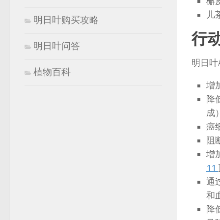
槲
儿
明日叶购买攻略
行
明日叶问答
明日叶
植物百科
增
降
成
癌
阻
增
11
通
和
降