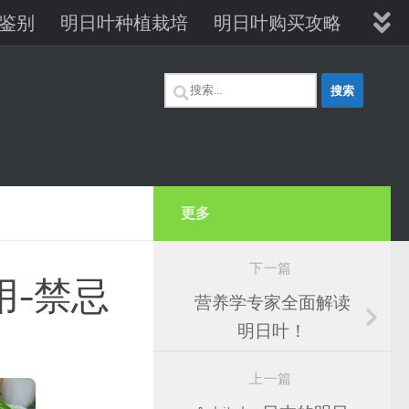
鉴别
明日叶种植栽培
明日叶购买攻略
明日叶维生素B12
搜
索：
更多
下一篇
用-禁忌
营养学专家全面解读
明日叶！
上一篇