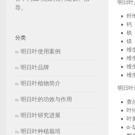
明日叶
导。
纤
钙
铁
分类
镁
维生
明日叶使用案例
维
维
明日叶品牌
维
明日叶植物简介
明日叶
明日叶的功效与作用
查
叶
明日叶研究进展
叶
α
明日叶种植栽培