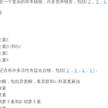
是一个复杂的草本植物，许多营养物质，包括[
2
，
3
，
4
维
素E.
生素B1和B2
生素C
生素K
还含有许多活性有益化合物，包括[
2
，
3
，
4
，
5
]：
尔酮，包括异黄酮，黄原胶和4-羟基蓖麻油
绿素
黄素
-胡萝卜素和β-胡萝卜素