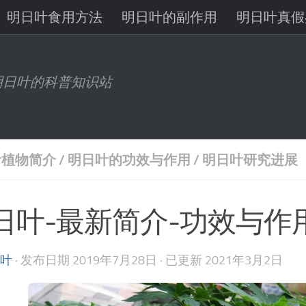
明日叶食用方法
明日叶的副作用
明日叶真假
八丈岛明日叶
明日叶有机锗
明日叶查尔酮
明日叶的科普知识站
叶植物简介
/
明日叶的功效与作用
/
明日叶研究进展
日叶-最新简介-功效与作
叶
· 发布日期
2019年7月28日
· 已更新
2021年3月2日