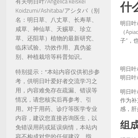
有关明日叶/Angelica keiskei
什么
Koidzumi/Ashitaba/アシタバ（别
名：明日草、八丈草、长寿草、
明日叶As
咸草、神仙草、天赐草、珍立
（Ap
草、还阳草）植物的最新研究、
子”，
临床试验、功效作用、真伪鉴
别、种植栽培等科普知识。
明日叶
特别提示：*本站内容仅供初步参
明日叶
考，供明日叶爱好者交流学习之
用，内容难免存在疏漏、错误等
明日叶
情况，请您核实后再参考、引
作为补
感，肝
用。对于用药、诊疗等医学专业
内容，建议您直接咨询医生，以
组
免错误用药或延误病情，本站内
容不构成对您的任何建议、指