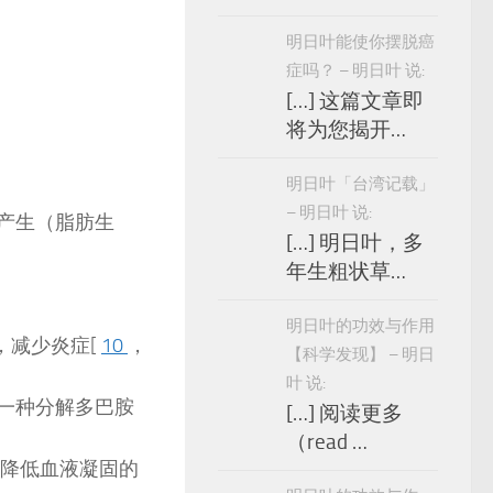
明日叶能使你摆脱癌
症吗？ – 明日叶 说:
[…] 这篇文章即
将为您揭开…
明日叶「台湾记载」
– 明日叶 说:
的产生（脂肪生
[…] 明日叶，多
年生粗状草…
明日叶的功效与作用
，减少炎症[
10
，
【科学发现】 – 明日
叶 说:
是一种分解多巴胺
[…] 阅读更多
（read …
，降低血液凝固的