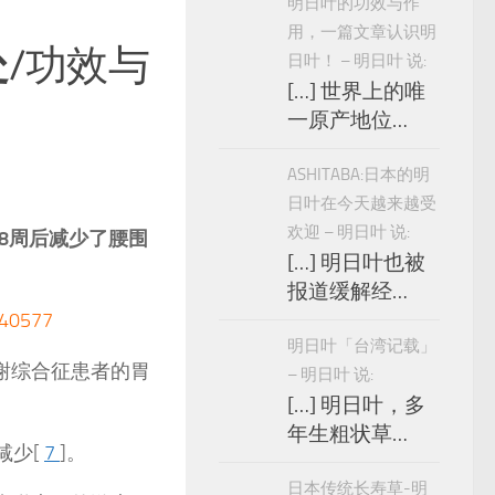
明日叶的功效与作
用，一篇文章认识明
处
/功效与
日叶！ – 明日叶 说:
[…] 世界上的唯
一原产地位…
ASHITABA:日本的明
日叶在今天越来越受
欢迎 – 明日叶 说:
8周后减少了腰围
[…] 明日叶也被
报道缓解经…
0577
明日叶「台湾记载」
代谢综合征患者的胃
– 明日叶 说:
[…] 明日叶，多
年生粗状草…
减少[
7
]。
日本传统长寿草-明