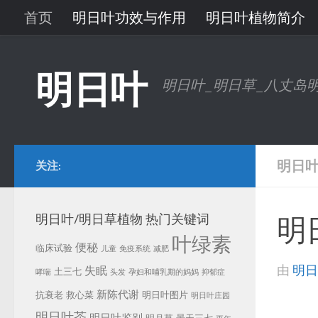
首页
明日叶功效与作用
明日叶植物简介
跳至内容
明日叶问答
明日叶研究进展
明日叶图片
明日叶
明日叶_明日草_八丈岛
明日
关注:
明日叶/明日草植物 热门关键词
明
叶绿素
便秘
临床试验
儿童
免疫系统
减肥
由
明日
失眠
土三七
哮喘
头发
孕妇和哺乳期的妈妈
抑郁症
新陈代谢
抗衰老
救心菜
明日叶图片
明日叶庄园
明日叶茶