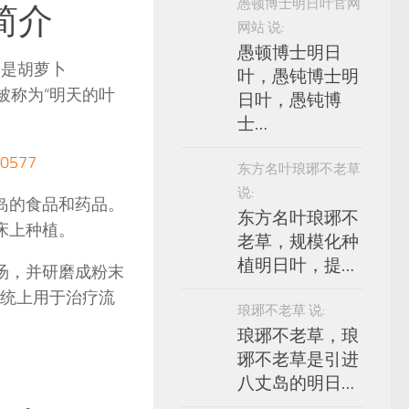
愚顿博士明日叶官网
简介
网站 说:
愚顿博士明日
，是胡萝卜
叶，愚钝博士明
被称为“明天的叶
日叶，愚钝博
。
士…
577
东方名叶琅琊不老草
说:
半岛的食品和药品。
东方名叶琅琊不
园床上种植。
老草，规模化种
植明日叶，提…
和汤，并研磨成粉末
传统上用于治疗流
琅琊不老草 说:
琅琊不老草，琅
琊不老草是引进
八丈岛的明日…