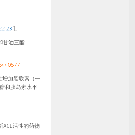
22
23
]。
素和甘油三酯
40577
通过增加脂联素（一
糖和胰岛素水平
ACE活性的药物