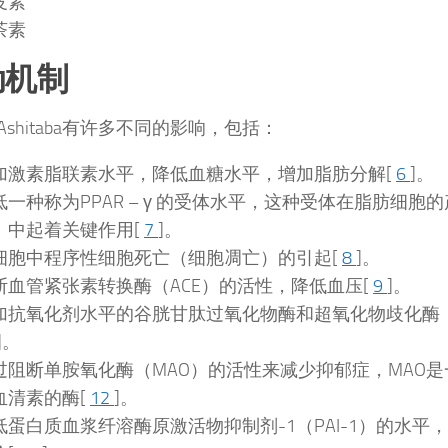
皮素
茶素
动机制
Ashitaba有许多不同的影响，包括：
加激素脂联素水平，降低血糖水平，增加脂肪分解[
6
]。
低一种称为PPAR – γ 的受体水平，这种受体在脂肪细胞
）中起着关键作用[
7
]。
细胞中程序性细胞死亡（细胞凋亡）的引起[
8
]。
断血管紧张素转换酶（ACE）的活性，降低血压[
9
]。
加抗氧化剂水平的谷胱甘肽过氧化物酶和超氧化物歧化酶
]。
过阻断单胺氧化酶（MAO）的活性来减少抑郁症，MAO
血清素的酶[
12
]。
低蛋白质血浆纤溶酶原激活物抑制剂-1（PAI-1）的水平