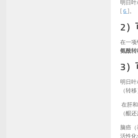
明日叶
[
6
]。
2
在一项
氨酰转
3
明日叶
（转移
在肝和
（醌还
脑癌（
活性化