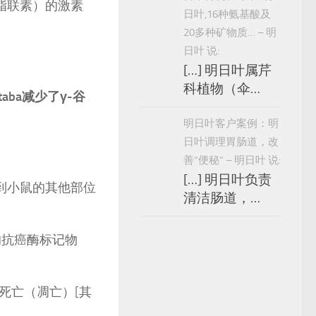
（脂联素）的激素
日叶,16种氨基酸及
20多种矿物质… – 明
日叶 说:
[…] 明日叶属芹
科植物（伞…
itaba减少了γ-谷
明日叶客户案例：明
日叶调理胃肠道，改
善“便秘” – 明日叶 说:
[…] 明日叶负责
散到小鼠的其他部位
清洁肠道，…
的抗癌酶标记物
死亡（凋亡）[其