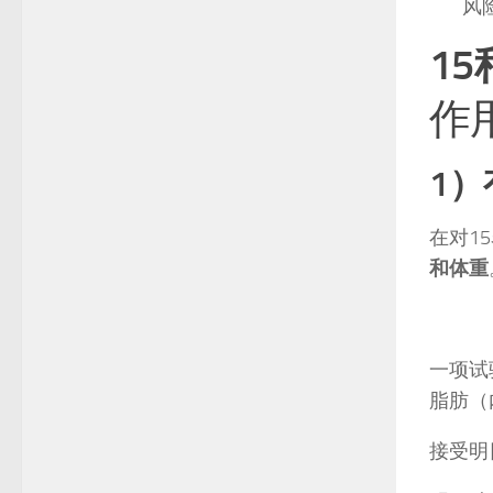
风
15
作
1
在对1
和体重
一项试
脂肪（
接受明