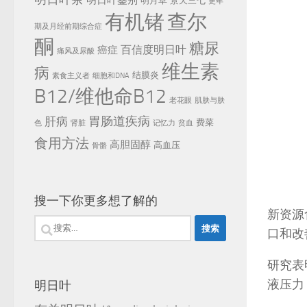
明日叶鉴别
明月草
景天三七
更年
有机锗
查尔
期及月经前期综合症
酮
糖尿
百信度明日叶
癌症
痛风及尿酸
维生素
病
结膜炎
素食主义者
细胞和DNA
B12/维他命B12
老花眼
肌肤与肤
胃肠道疾病
肝病
费菜
色
肾脏
记忆力
贫血
食用方法
高胆固醇
高血压
骨骼
搜一下你更多想了解的
新资源
搜
口和改
索：
研究表
液压力
明日叶