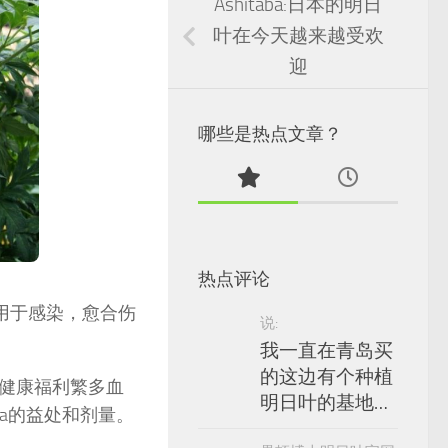
Ashitaba:日本的明日
叶在今天越来越受欢
迎
哪些是热点文章？
热点评论
，用于感染，愈合伤
说:
我一直在青岛买
的这边有个种植
健康福利繁多血
明日叶的基地…
ba的益处和剂量。