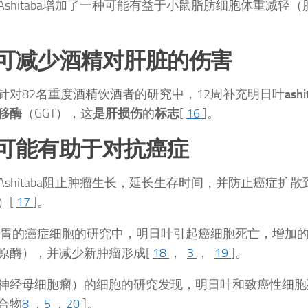
Ashitaba增加了一种可能有益于小鼠脂肪细胞体重减轻
）可减少酒精对肝脏的伤害
针对82名重度酒精饮酒者的研究中，12周补充明日叶
ash
移酶
（GGT），这
是肝损伤
的
标志
[
16
]。
）可能有助于对抗癌症
Ashitaba阻止肿瘤生长，延长生存时间，并防止癌症扩
）[
17
]。
胃的癌症细胞的研究中，明日叶引起癌细胞死亡，增加
原酶），并减少新肿瘤形成[
18
，
3
，
19
]。
神经母细胞瘤）的细胞的研究发现，明日叶和致癌性细胞
合物
8
，
5
，
20
]。