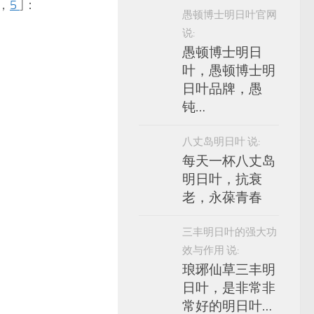
，
5
]：
愚顿博士明日叶官网
说:
愚顿博士明日
叶，愚顿博士明
日叶品牌，愚
钝…
八丈岛明日叶 说:
每天一杯八丈岛
明日叶，抗衰
老，永葆青春
三丰明日叶的强大功
效与作用 说:
琅琊仙草三丰明
日叶，是非常非
常好的明日叶…