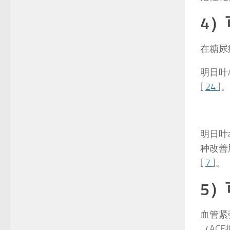
4
在糖尿
明日叶
[
24
]。
明日叶
种改善
[
7
]。
5
血管紧
（AC