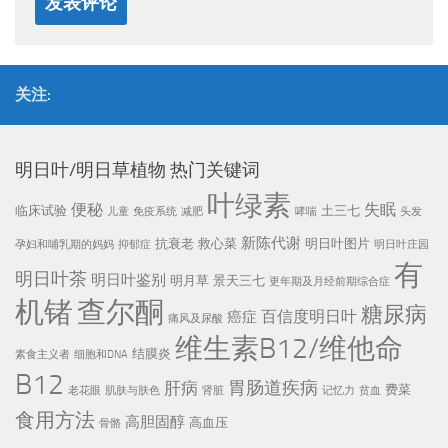
关注:
明日叶/明日草植物 热门关键词
叶绿素
便秘
失眠
临床试验
土三七
儿童
免疫系统
减肥
哮喘
头发
新陈代谢
抗衰老
救心菜
明日叶图片
孕妇和哺乳期的妈妈
抑郁症
明日叶庄园
有
明日叶茶
明日叶鉴别
明月草
景天三七
更年期及月经前期综合症
机锗
查尔酮
糖尿病
百信度明日叶
癌症
痛风及尿酸
维生素B12/维他命
结膜炎
素食主义者
细胞和DNA
B12
胃肠道疾病
肝病
费菜
老花眼
肌肤与肤色
肾脏
记忆力
贫血
食用方法
高胆固醇
高血压
骨骼