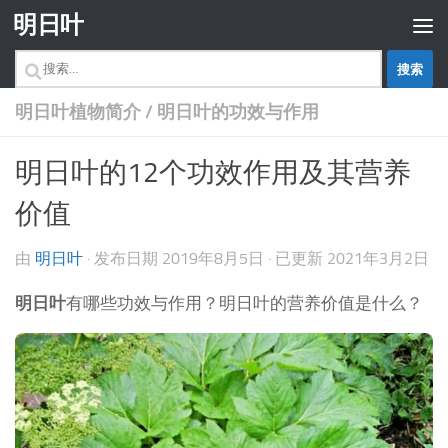
明日叶
跳至内容
搜
索：
明日叶植物简介
/
明日叶的功效与作用
明日叶的12个功效作用及其营养
价值
由
明日叶
· 发布日期
2019年8月5日
· 已更新
2021年3月2日
明日叶
有哪些功效与作用？明日叶的营养价值是什么？