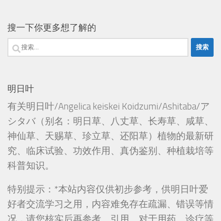
搜一下你更多想了解的
搜
索：
明日叶
有关明日叶/Angelica keiskei Koidzumi/Ashitaba/ア
シタバ（别名：明日草、八丈草、长寿草、咸草、
神仙草、天赐草、珍立草、还阳草）植物的最新研
究、临床试验、功效作用、真伪鉴别、种植栽培等
科普知识。
特别提示：*本站内容仅供初步参考，供明日叶爱
好者交流学习之用，内容难免存在疏漏、错误等情
况，请您核实后再参考、引用。对于用药、诊疗等