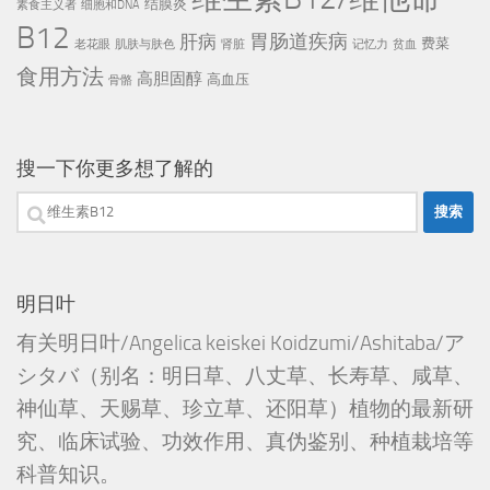
结膜炎
素食主义者
细胞和DNA
B12
胃肠道疾病
肝病
费菜
老花眼
肌肤与肤色
肾脏
记忆力
贫血
食用方法
高胆固醇
高血压
骨骼
搜一下你更多想了解的
搜
索：
明日叶
有关明日叶/Angelica keiskei Koidzumi/Ashitaba/ア
シタバ（别名：明日草、八丈草、长寿草、咸草、
神仙草、天赐草、珍立草、还阳草）植物的最新研
究、临床试验、功效作用、真伪鉴别、种植栽培等
科普知识。