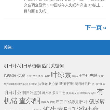
究会调查显示： 中国成年人失眠率高达38%以上，
目前面临失眠...
下一页 »
关注:
明日叶/明日草植物 热门关键词
叶绿素
便秘
失眠
临床试验
土三七
儿童
免疫系统
减肥
哮喘
头发
新陈代谢
抗衰老
救心菜
明日叶图片
孕妇和哺乳期的妈妈
抑郁症
明日叶庄园
有
明日叶茶
明日叶鉴别
明月草
景天三七
更年期及月经前期综合症
机锗
查尔酮
糖尿病
百信度明日叶
癌症
痛风及尿酸
维生素B12/维他命