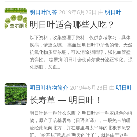
明日叶问答
2019年6月26日
由
明日叶
明日叶适合哪些人吃？
以下资料，收集整理于资料，仅供参考学习，具体
疾病，请遵医嘱。 高血压 明日叶中所含的锗、天然
抗氧化物质查尔酮，可以消除胆固醇，强化血管壁
的弹性。 糖尿病 明日叶会使荷尔蒙分泌正常化。强
化胰脏，又血...
明日叶植物简介
2019年6月23日
由
明日叶
长寿草 — 明日叶！
明日叶是一种什么东西 ？ 明日叶是一种翠绿色的植
物，原产于哈基居岛（日语音译），一股热带的暖
流经此流向北方，并在那里与太平洋的北极寒流交
汇。 “哈基居”意思是“明天的叶子”，就是由于这种