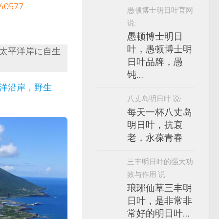
0577
愚顿博士明日叶官网
说:
愚顿博士明日
叶，愚顿博士明
太平洋岸に自生
日叶品牌，愚
钝…
洋沿岸，野生
八丈岛明日叶 说:
每天一杯八丈岛
明日叶，抗衰
老，永葆青春
三丰明日叶的强大功
效与作用 说:
琅琊仙草三丰明
日叶，是非常非
常好的明日叶…