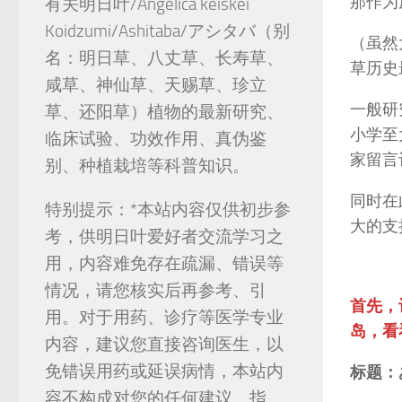
那作为
有关明日叶/Angelica keiskei
Koidzumi/Ashitaba/アシタバ（别
（虽然
名：明日草、八丈草、长寿草、
草历史
咸草、神仙草、天赐草、珍立
一般研
草、还阳草）植物的最新研究、
小学至
临床试验、功效作用、真伪鉴
家留言
别、种植栽培等科普知识。
同时在
特别提示：*本站内容仅供初步参
大的支
考，供明日叶爱好者交流学习之
用，内容难免存在疏漏、错误等
情况，请您核实后再参考、引
首先，
用。对于用药、诊疗等医学专业
岛，看
内容，建议您直接咨询医生，以
免错误用药或延误病情，本站内
标题：
容不构成对您的任何建议、指