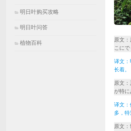
明日叶购买攻略
明日叶问答
原文：
植物百科
こにで
译文：
长着。
原文：
が特に
译文：
多，特
原文：