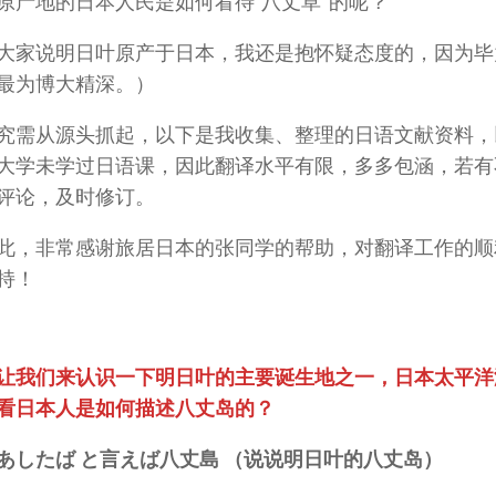
原产地的日本人民是如何看待“八丈草”的呢？
大家说明日叶原产于日本，我还是抱怀疑态度的，因为毕
最为博大精深。）
究需从源头抓起，以下是我收集、整理的日语文献资料，
大学未学过日语课，因此翻译水平有限，多多包涵，若有
评论，及时修订。
此，非常感谢旅居日本的张同学的帮助，对翻译工作的顺
持！
让我们来认识一下明日叶的主要诞生地之一，日本太平洋
看日本人是如何描述八丈岛的？
あしたば と言えば八丈島 （说说明日叶的八丈岛）