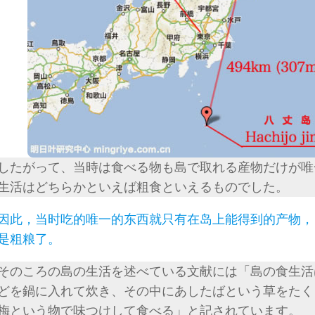
したがって、当時は食べる物も島で取れる産物だけが唯
生活はどちらかといえば粗食といえるものでした。
因此，当时吃的唯一的东西就只有在岛上能得到的产物，
是粗粮了。
そのころの島の生活を述べている文献には「島の食生活
どを鍋に入れて炊き、その中にあしたばという草をたく
梅という物で味つけして食べる」と記されています。