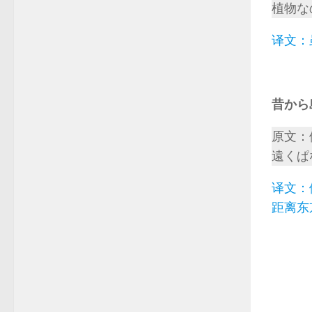
植物な
译文：
昔から
原文：
遠くぱ
译文：
距离东