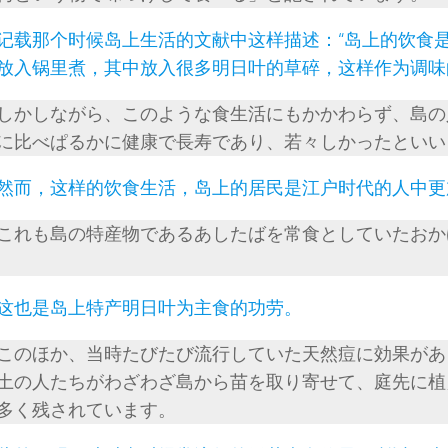
记载那个时候岛上生活的文献中这样描述：“岛上的饮食
放入锅里煮，其中放入很多明日叶的草碎，这样作为调味
しかしながら、このような食生活にもかかわらず、島の
に比べぱるかに健康で長寿であり、若々しかったといい
然而，这样的饮食生活，岛上的居民是江户时代的人中更
これも島の特産物であるあしたばを常食としていたおか
这也是岛上特产明日叶为主食的功劳。
このほか、当時たびたび流行していた天然痘に効果があ
土の人たちがわざわざ島から苗を取り寄せて、庭先に植
多く残されています。