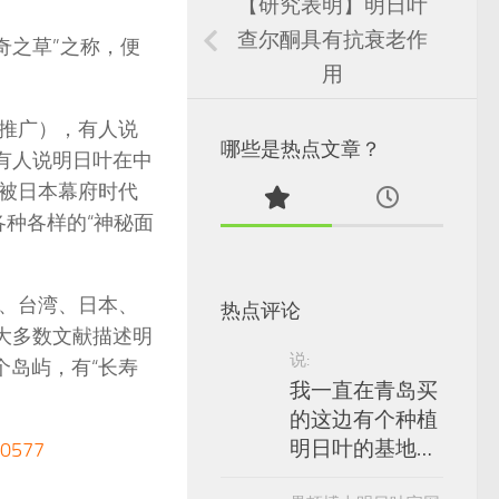
【研究表明】明日叶
查尔酮具有抗衰老作
奇之草”之称，便
用
推广），有人说
哪些是热点文章？
有人说明日叶在中
被日本幕府时代
种各样的“神秘面
、台湾、日本、
热点评论
大多数文献描述明
说:
个岛屿，有“长寿
我一直在青岛买
的这边有个种植
明日叶的基地…
577