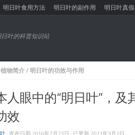
明日叶食用方法
明日叶的副作用
明日叶真假
八丈岛明日叶
明日叶有机锗
明日叶查尔酮
明日叶的科普知识站
叶植物简介
/
明日叶的功效与作用
本人眼中的“明日叶”，及
功效
叶
· 发布日期
2016年7月23日
· 已更新
2021年3月2日