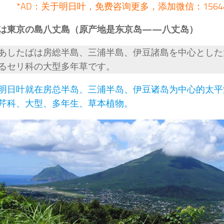
*AD：关于明日叶，免费咨询更多，添加微信：15644
は東京の島八丈島（原产地是东京岛——八丈岛）
あしたばは房総半島、三浦半島、伊豆諸島を中心とした
るセリ科の大型多年草です。
明日叶就在房总半岛、三浦半岛、伊豆诸岛为中心的太平
芹科、大型、多年生、草本植物。