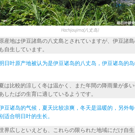
Hachijoujima(八丈岛)
原産地は伊豆諸島の八丈島とされていますが、伊豆諸島
も自生しています。
明日叶原产地被认为是伊豆诸岛的八丈岛，伊豆诸岛的岛
夏は比較的涼しく冬は温かく、また年間の降雨量が多い
あしたばの生育に適しているようです。
伊豆诸岛的气候，夏天比较凉爽，冬天是温暖的，另外每
别适合明日叶的生长。
世界広しといえども、これらの限られた地域にだけ自生