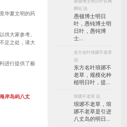
愚顿博士明日叶官网
网站 说:
竟华夏文明的药
愚顿博士明日
叶，愚钝博士明
日叶，愚钝博
以供大家参考。
士…
不足之处，请大
东方名叶琅琊不老草
说:
利进行提供了极
东方名叶琅琊不
老草，规模化种
植明日叶，提…
海岸岛屿八丈
琅琊不老草 说:
琅琊不老草，琅
琊不老草是引进
八丈岛的明日…