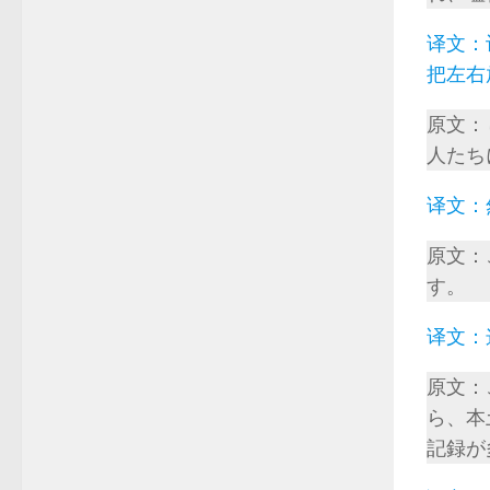
译文：
把左右
原文：
人たち
译文：
原文：
す。
译文：
原文：
ら、本
記録が