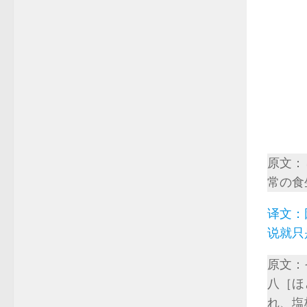
原文：
常の食
译文：
说就只
原文：
八［ほ
れ、塩