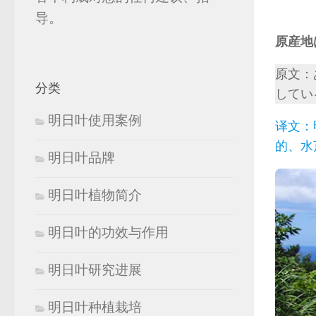
导。
原産地
原文：
分类
してい
明日叶使用案例
译文：
的、水
明日叶品牌
明日叶植物简介
明日叶的功效与作用
明日叶研究进展
明日叶种植栽培