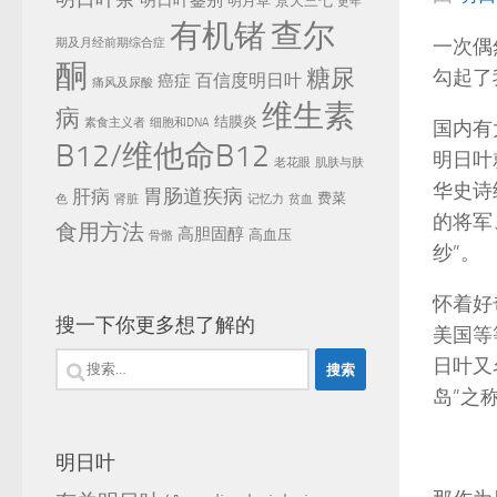
明日叶鉴别
明月草
景天三七
更年
有机锗
查尔
一次偶
期及月经前期综合症
酮
糖尿
勾起了
百信度明日叶
癌症
痛风及尿酸
维生素
病
结膜炎
素食主义者
细胞和DNA
国内有
B12/维他命B12
明日叶
老花眼
肌肤与肤
华史诗
胃肠道疾病
肝病
费菜
色
肾脏
记忆力
贫血
的将军
食用方法
高胆固醇
高血压
骨骼
纱”。
怀着好
搜一下你更多想了解的
美国等
搜
日叶又
岛”之
索：
明日叶