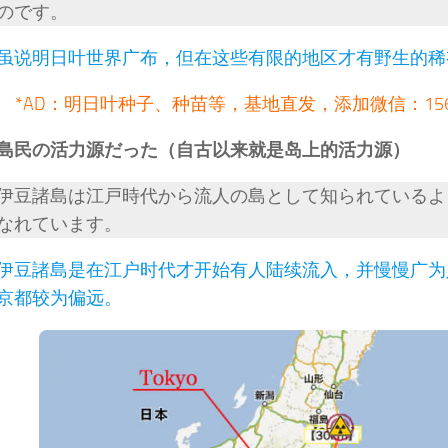
のです。
虽说明日叶世界广布，但在这些有限的地区才有野生的稀
*AD：明日叶种子、种苗等，基地直发，添加微信：1564
島民の活力源だった（自古以来就是岛上的活力源）
伊豆諸島は江戸時代から流人の島として知られているよ
なれています。
伊豆諸島是在江户时代才开始有人陆续流入，并慢慢广为
京都较为偏远。