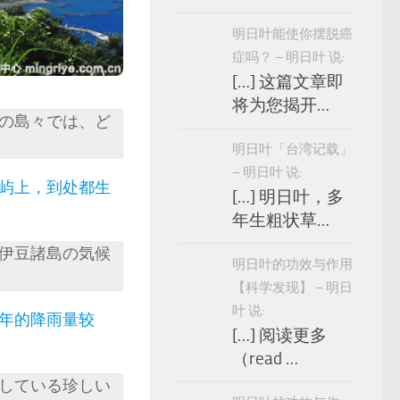
明日叶能使你摆脱癌
症吗？ – 明日叶 说:
[…] 这篇文章即
将为您揭开…
の島々では、ど
明日叶「台湾记载」
– 明日叶 说:
屿上，到处都生
[…] 明日叶，多
年生粗状草…
伊豆諸島の気候
明日叶的功效与作用
【科学发现】 – 明日
叶 说:
年的降雨量较
[…] 阅读更多
（read …
している珍しい