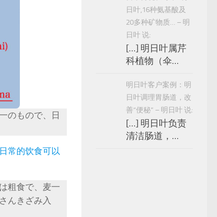
日叶,16种氨基酸及
20多种矿物质… – 明
日叶 说:
[…] 明日叶属芹
科植物（伞…
明日叶客户案例：明
日叶调理胃肠道，改
善“便秘” – 明日叶 说:
一のもので、日
[…] 明日叶负责
清洁肠道，…
日常的饮食可以
は粗食で、麦一
さんきざみ入