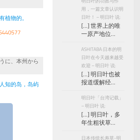
明日叶的功效与作
用，一篇文章认识明
日叶！ – 明日叶 说:
有植物的。
[…] 世界上的唯
40577
一原产地位…
ASHITABA:日本的明
日叶在今天越来越受
うに、本州から
欢迎 – 明日叶 说:
[…] 明日叶也被
报道缓解经…
人知的岛，岛屿
明日叶「台湾记载」
– 明日叶 说:
[…] 明日叶，多
年生粗状草…
日本传统长寿草-明