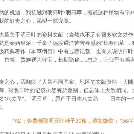
然的机遇，我接触到
明日叶
/
明日草
，据说这种植物有“神
我的好奇之心，渴望一探究竟。
大量关于明日叶的资料文献（当然也不乏有很多软文炒作
就是秦始皇派三千童子远渡重洋苦苦寻觅的“长寿仙草”，
级药典著作《本草纲目》中有显著记载，也有人说明日叶
、首领、贵族视为珍宝，长期隐秘……总之，它似乎有着各
奇之心，我翻阅了大量不同国家、地区的文献资料，大陆
等…对明日叶的记载虽然有所差别，但总体上大致相同。
名“八丈草”、“明日草”，原产于日本八丈岛——日本的一
称。
*AD：免费领取明日叶种子30粒，添加微信：156440