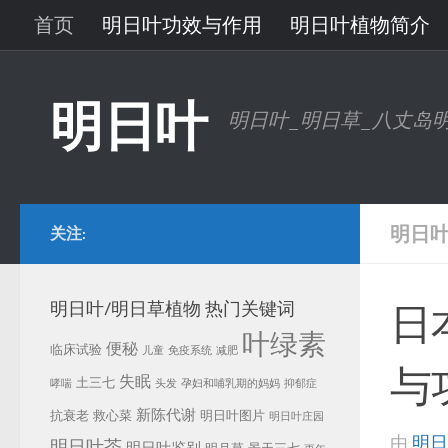
首页
明日叶功效与作用
明日叶植物简介
跳至内容
明日叶问答
明日叶研究进展
明日叶图片
明日叶
明日叶_明日草_八丈岛
明日
关注:
明日叶/明日草植物 热门关键词
日
叶绿素
便秘
临床试验
儿童
免疫系统
减肥
与
失眠
土三七
哮喘
头发
孕妇和哺乳期的妈妈
抑郁症
新陈代谢
抗衰老
救心菜
明日叶图片
明日叶庄园
由
明日
明日叶茶