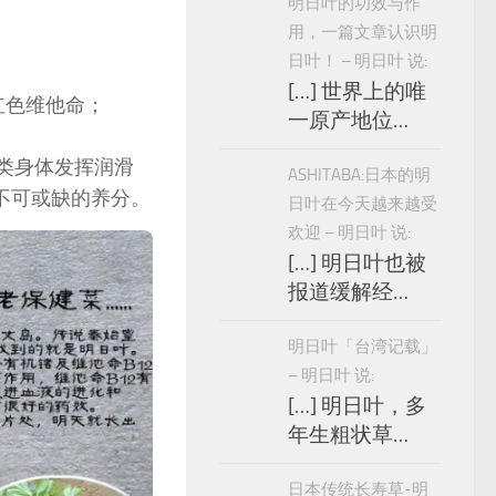
明日叶的功效与作
用，一篇文章认识明
日叶！ – 明日叶 说:
[…] 世界上的唯
红色维他命；
一原产地位…
类身体发挥润滑
ASHITABA:日本的明
不可或缺的养分。
日叶在今天越来越受
欢迎 – 明日叶 说:
[…] 明日叶也被
报道缓解经…
明日叶「台湾记载」
– 明日叶 说:
[…] 明日叶，多
年生粗状草…
日本传统长寿草-明