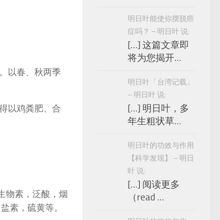
明日叶能使你摆脱癌
症吗？ – 明日叶 说:
[…] 这篇文章即
将为您揭开…
。以春、秋两季
明日叶「台湾记载」
– 明日叶 说:
得以鸡粪肥、合
[…] 明日叶，多
年生粗状草…
明日叶的功效与作用
【科学发现】 – 明日
叶 说:
[…] 阅读更多
及生物素，泛酸，烟
（read …
，盐素，硫黄等。