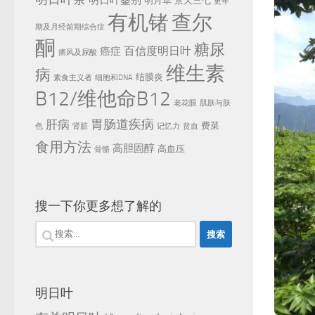
明日叶鉴别
明月草
景天三七
更年
有机锗
查尔
期及月经前期综合症
酮
糖尿
百信度明日叶
癌症
痛风及尿酸
维生素
病
结膜炎
素食主义者
细胞和DNA
B12/维他命B12
老花眼
肌肤与肤
胃肠道疾病
肝病
费菜
色
肾脏
记忆力
贫血
食用方法
高胆固醇
高血压
骨骼
搜一下你更多想了解的
搜
索：
明日叶