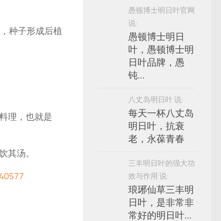
愚顿博士明日叶官网
说:
花，种子形成后植
愚顿博士明日
叶，愚顿博士明
日叶品牌，愚
钝…
八丈岛明日叶 说:
每天一杯八丈岛
料理，也就是
明日叶，抗衰
老，永葆青春
饮其汤。
三丰明日叶的强大功
0577
效与作用 说:
琅琊仙草三丰明
日叶，是非常非
常好的明日叶…