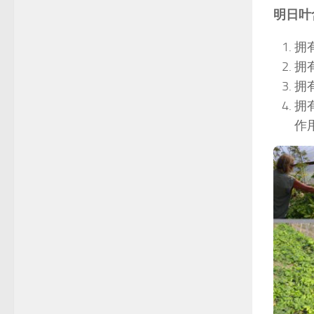
明日叶
拥
拥
拥
拥
作