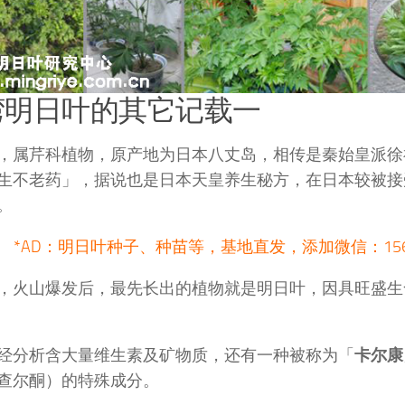
湾明日叶的其它记载一
，属芹科植物，原产地为日本八丈岛，相传是秦始皇派徐
生不老药」，据说也是日本天皇养生秘方，在日本较被接
。
*AD：明日叶种子、种苗等，基地直发，添加微信：1564
，火山爆发后，最先长出的植物就是明日叶，因具旺盛生
经分析含大量维生素及矿物质，还有一种被称为「
卡尔康
查尔酮）的特殊成分。