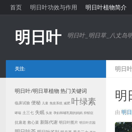
首页
明日叶功效与作用
明日叶植物简介
跳至内容
明日叶问答
明日叶研究进展
明日叶图片
明日叶
明日叶_明日草_八丈岛
明日
关注:
明日叶/明日草植物 热门关键词
明
叶绿素
便秘
临床试验
儿童
免疫系统
减肥
由
明日
失眠
土三七
哮喘
头发
孕妇和哺乳期的妈妈
抑郁症
新陈代谢
抗衰老
救心菜
明日叶图片
明日叶庄园
明日叶茶