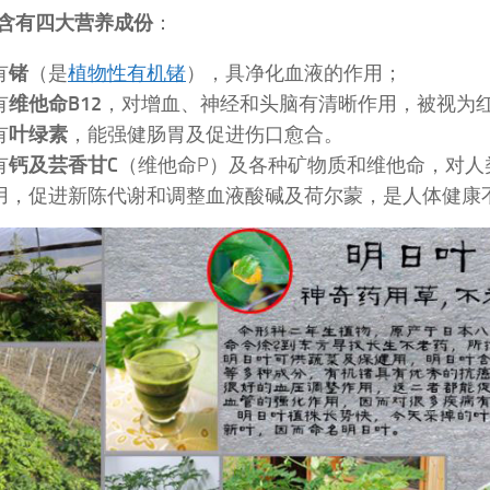
含有四大营养成份
：
有
锗
（是
植物性有机锗
），具净化血液的作用；
有
维他命B12
，对增血、神经和头脑有清晰作用，被视为
有
叶绿素
，能强健肠胃及促进伤口愈合。
有
钙及芸香甘C
（维他命P）及各种矿物质和维他命，对人
用，促进新陈代谢和调整血液酸碱及荷尔蒙，是人体健康