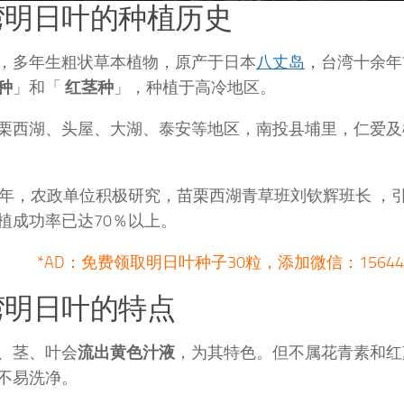
湾明日叶的种植历史
，多年生粗状草本植物，原产于日本
八丈岛
，台湾十余年
种
」和「
红茎种
」，种植于高冷地区。
栗西湖、头屋、大湖、泰安等地区，南投县埔里，仁爱及
7年，农政单位积极研究，苗栗西湖青草班刘钦辉班长 ，
植成功率已达70％以上。
*AD：免费领取明日叶种子30粒，添加微信：156440
湾明日叶的特点
、茎、叶会
流出黄色汁液
，为其特色。但不属花青素和红
不易洗净。