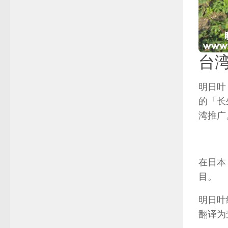
台
明日叶
的「长
湾推广
在日本
目。
明日叶
翻译为