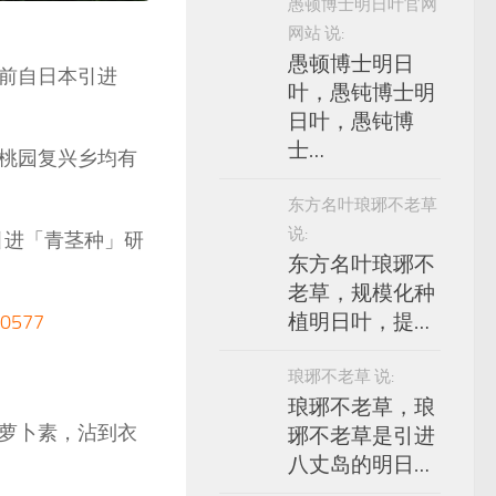
愚顿博士明日叶官网
网站 说:
愚顿博士明日
前自日本引进
叶，愚钝博士明
日叶，愚钝博
士…
桃园复兴乡均有
东方名叶琅琊不老草
说:
引进「青茎种」研
东方名叶琅琊不
老草，规模化种
577
植明日叶，提…
琅琊不老草 说:
琅琊不老草，琅
萝卜素，沾到衣
琊不老草是引进
八丈岛的明日…