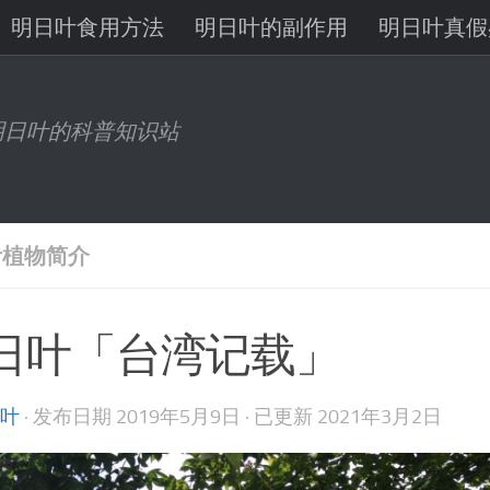
明日叶食用方法
明日叶的副作用
明日叶真假
八丈岛明日叶
明日叶有机锗
明日叶查尔酮
明日叶的科普知识站
叶植物简介
日叶「台湾记载」
叶
· 发布日期
2019年5月9日
· 已更新
2021年3月2日