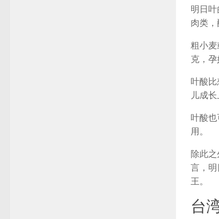
明日叶
肉类，
粗小麦
克，孕
叶酸比
儿成长
叶酸也
用。
除此之
言，明
王。
台