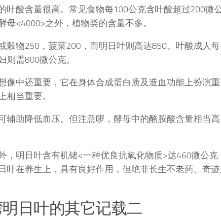
的叶酸含量很高。常见食物每100公克含叶酸超过200微
酵母<4000>之外，植物类的含量不多。
或榖物250，菠菜200，而明日叶则高达850。叶酸成人每
妇则需800微公克。
想像中还重要，它在身体合成蛋白质及造血功能上扮演重
上相当重要。
可辅助降低血压。但注意啰，酵母中的酪胺酸含量相当高
外，明日叶含有机锗<一种优良抗氧化物质>达460微公
日叶在养生上，具有良好作用，但绝非长生不老药、奇迹
湾明日叶的其它记载二