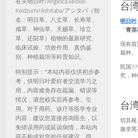
有关明日叶/Angelica keiskei
台
Koidzumi/Ashitaba/アシタバ（别
名：明日草、八丈草、长寿草、
明日叶
咸草、神仙草、天赐草、珍立
「
青茎
草、还阳草）植物的最新研究、
现有苗
临床试验、功效作用、真伪鉴
栽种。
别、种植栽培等科普知识。
民国7
特别提示：*本站内容仅供初步参
究，种
考，供明日叶爱好者交流学习之
用，内容难免存在疏漏、错误等
情况，请您核实后再参考、引
台
用。对于用药、诊疗等医学专业
内容，建议您直接咨询医生，以
切其根
免错误用药或延误病情，本站内
服变黑
容不构成对您的任何建议、指