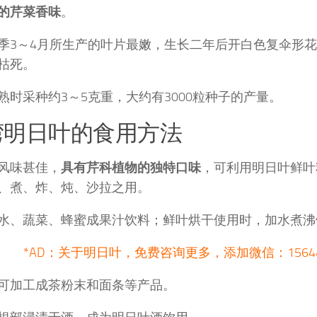
的芹菜香味
。
季3～4月所生产的叶片最嫩，生长二年后开白色复伞形
枯死。
熟时采种约3～5克重，大约有3000粒种子的产量。
湾明日叶的食用方法
风味甚佳，
具有芹科植物的独特口味
，可利用明日叶鲜叶
、煮、炸、炖、沙拉之用。
水、蔬菜、蜂蜜成果汁饮料；鲜叶烘干使用时，加水煮沸
*AD：关于明日叶，免费咨询更多，添加微信：15644
可加工成茶粉末和面条等产品。