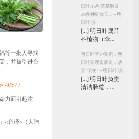
日叶,16种氨基酸及
20多种矿物质… – 明
日叶 说:
[…] 明日叶属芹
科植物（伞…
福等一批人寻找
明日叶客户案例：明
受，并被引进台
日叶调理胃肠道，改
善“便秘” – 明日叶 说:
[…] 明日叶负责
40577
清洁肠道，…
命力而引起注
」<音译>（大陆